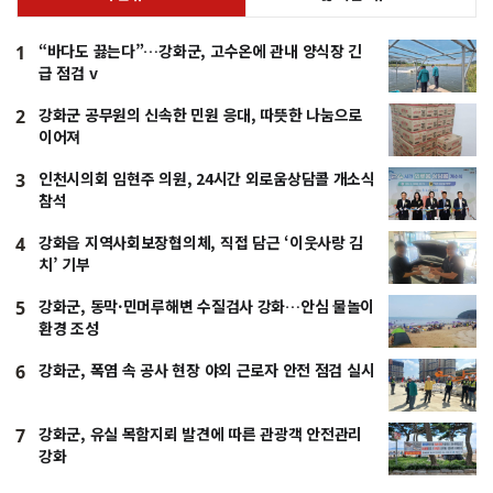
“바다도 끓는다”…강화군, 고수온에 관내 양식장 긴
1
급 점검 v
강화군 공무원의 신속한 민원 응대, 따뜻한 나눔으로
2
이어져
인천시의회 임현주 의원, 24시간 외로움상담콜 개소식
3
참석
강화읍 지역사회보장협의체, 직접 담근 ‘이웃사랑 김
4
치’ 기부
강화군, 동막·민머루해변 수질검사 강화…안심 물놀이
5
환경 조성
강화군, 폭염 속 공사 현장 야외 근로자 안전 점검 실시
6
강화군, 유실 목함지뢰 발견에 따른 관광객 안전관리
7
강화