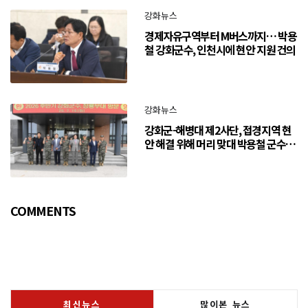
강화뉴스
경제자유구역부터 M버스까지… 박용
철 강화군수, 인천시에 현안 지원 건의
강화뉴스
강화군-해병대 제2사단, 접경지역 현
안 해결 위해 머리 맞대 박용철 군수
“긴밀한 소통으로 주민 체감 변화 만
들어 갈 것”
COMMENTS
최신뉴스
많이본 뉴스