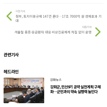
이전기사
정부, 토지이용규제 147건 푼다…17조 7000억 원 경제효과 기
대
다음기사
겨울철 중증·응급환자 대응 비상진료체계 차질 없이 운영
관련기사
헤드라인
강화뉴스
강화군, 민선9기 공약 실천계획 구체
화…군민과의 약속 실행력 높인다