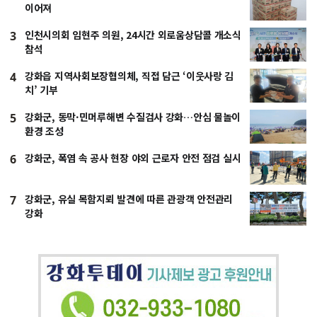
이어져
인천시의회 임현주 의원, 24시간 외로움상담콜 개소식
3
참석
강화읍 지역사회보장협의체, 직접 담근 ‘이웃사랑 김
4
치’ 기부
강화군, 동막·민머루해변 수질검사 강화…안심 물놀이
5
환경 조성
강화군, 폭염 속 공사 현장 야외 근로자 안전 점검 실시
6
강화군, 유실 목함지뢰 발견에 따른 관광객 안전관리
7
강화