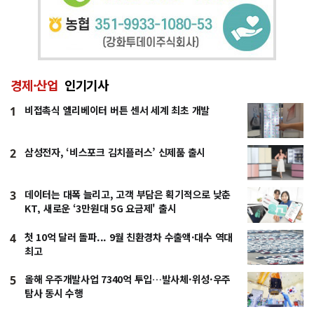
경제·산업
인기기사
비접촉식 엘리베이터 버튼 센서 세계 최초 개발
1
삼성전자, ‘비스포크 김치플러스’ 신제품 출시
2
데이터는 대폭 늘리고, 고객 부담은 획기적으로 낮춘
3
KT, 새로운 ‘3만원대 5G 요금제' 출시
첫 10억 달러 돌파... 9월 친환경차 수출액·대수 역대
4
최고
올해 우주개발사업 7340억 투입…발사체·위성·우주
5
탐사 동시 수행