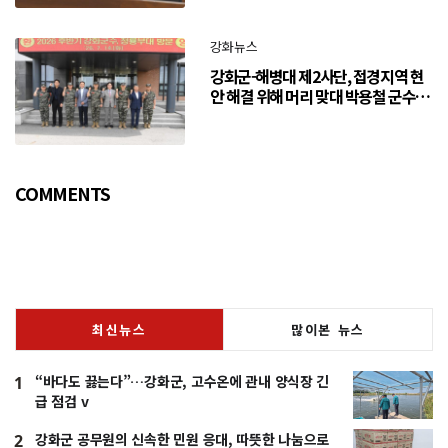
강화뉴스
강화군-해병대 제2사단, 접경지역 현
안 해결 위해 머리 맞대 박용철 군수
“긴밀한 소통으로 주민 체감 변화 만
들어 갈 것”
COMMENTS
최신뉴스
많이본 뉴스
“바다도 끓는다”…강화군, 고수온에 관내 양식장 긴
1
급 점검 v
강화군 공무원의 신속한 민원 응대, 따뜻한 나눔으로
2