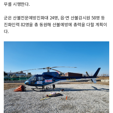
무를 시행한다.
군은 산불전문예방진화대 24명, 읍·면 산불감시원 58명 등
진화인력 82명을 총 동원해 산불예방에 총력을 다할 계획이
다.