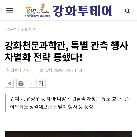
HOME
강화뉴스
강화천문과학관, 특별 관측 행사
차별화 전략 통했다!
최벽하 기자
발행 2025-02-07 14:41
슈퍼문, 유성우 등 테마 다양… 관람객 재방문 유도 효과 톡톡
이달에도 정월대보름 달맞이 행사 등 풍성