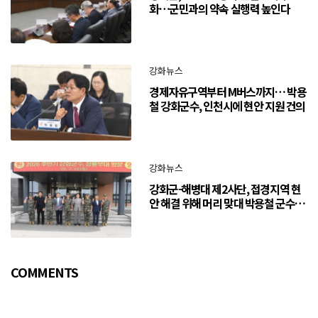
화…군민과의 약속 실행력 높인다
강화뉴스
경제자유구역부터 M버스까지… 박용
철 강화군수, 인천시에 현안 지원 건의
강화뉴스
강화군-해병대 제2사단, 접경지역 현
안 해결 위해 머리 맞대 박용철 군수
“긴밀한 소통으로 주민 체감 변화 만
들어 갈 것”
COMMENTS