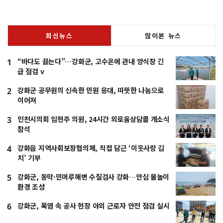
최신뉴스
많이본 뉴스
“바다도 끓는다”…강화군, 고수온에 관내 양식장 긴
1
급 점검 v
강화군 공무원의 신속한 민원 응대, 따뜻한 나눔으로
2
이어져
인천시의회 임현주 의원, 24시간 외로움상담콜 개소식
3
참석
강화읍 지역사회보장협의체, 직접 담근 ‘이웃사랑 김
4
치’ 기부
강화군, 동막·민머루해변 수질검사 강화…안심 물놀이
5
환경 조성
강화군, 폭염 속 공사 현장 야외 근로자 안전 점검 실시
6