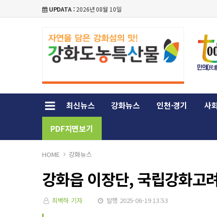
UPDATA :
2026년 08월 10일
최신뉴스
강화뉴스
인천·경기
사회
PDF지면보기
HOME
강화뉴스
강화읍 이장단, 국립강화고려
최벽하 기자
발행 2025-06-19 13:53