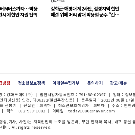
강화뉴스
터 M버스까지… 박용
강화군-해병대 제2사단, 접경지역 현안
천시에 현안 지원 건의
해결 위해 머리 맞대 박용철 군수 “긴밀
한 소통으로 주민 체감 변화 만들어 갈
것”
급방침
청소년보호정책
이메일수집거부
문의하기
광고·제휴
 : 강화투데이(주) ┃ 법인사업자등록번호 : 791-88-02397 ┃ 업태 : 정
(인터넷신문) 인천, 다06132(일반주간신문) ┃ 등록일자 : 2021년 08월 17일 
대표 신봉기 ┃ 편집인 : 최벽하 ┃ 청소년보호책임자 : 최벽하 ┃ 주소 : 인천
 ┃ 팩스 : 032-933-1082 ┃ 이메일 :
today1080@naver.com
상,기사, 사진)는 저작권법의 보호를 받은바, 무단 전재와 복사, 배포 등을 
이. All rights reserved.