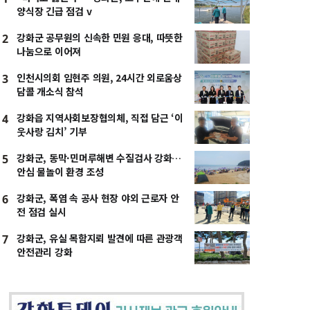
양식장 긴급 점검 v
강화군 공무원의 신속한 민원 응대, 따뜻한
2
나눔으로 이어져
인천시의회 임현주 의원, 24시간 외로움상
3
담콜 개소식 참석
강화읍 지역사회보장협의체, 직접 담근 ‘이
4
웃사랑 김치’ 기부
강화군, 동막·민머루해변 수질검사 강화…
5
안심 물놀이 환경 조성
강화군, 폭염 속 공사 현장 야외 근로자 안
6
전 점검 실시
강화군, 유실 목함지뢰 발견에 따른 관광객
7
안전관리 강화