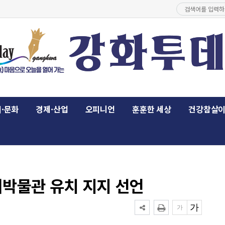
·문화
경제·산업
오피니언
훈훈한 세상
건강참살
박물관 유치 지지 선언