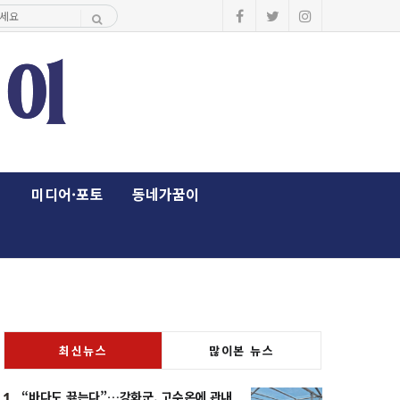
이
미디어·포토
동네가꿈이
최신뉴스
많이본 뉴스
“바다도 끓는다”…강화군, 고수온에 관내
1