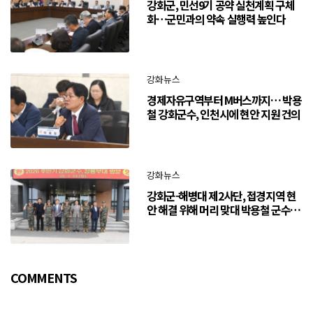
강화군, 민선9기 공약 실천계획 구체
화…군민과의 약속 실행력 높인다
강화뉴스
경제자유구역부터 M버스까지… 박용
철 강화군수, 인천시에 현안 지원 건의
강화뉴스
강화군-해병대 제2사단, 접경지역 현
안 해결 위해 머리 맞대 박용철 군수
“긴밀한 소통으로 주민 체감 변화 만
들어 갈 것”
COMMENTS