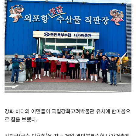
강화 바다의 어민들이 국립강화고려박물관 유치에 한마음으
로 힘을 보탰다.
강화군(군수 박용철)은 지난 26일 경인북부수협 내가어촌계