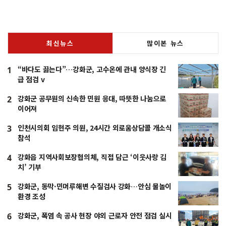
최신뉴스
많이본 뉴스
“바다도 끓는다”…강화군, 고수온에 관내 양식장 긴
1
급 점검 v
강화군 공무원의 신속한 민원 응대, 따뜻한 나눔으로
2
이어져
인천시의회 임현주 의원, 24시간 외로움상담콜 개소식
3
참석
강화읍 지역사회보장협의체, 직접 담근 ‘이웃사랑 김
4
치’ 기부
강화군, 동막·민머루해변 수질검사 강화…안심 물놀이
5
환경 조성
강화군, 폭염 속 공사 현장 야외 근로자 안전 점검 실시
6