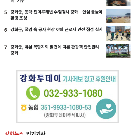
치’ 기부
강화군, 동막·민머루해변 수질검사 강화…안심 물놀이
5
환경 조성
강화군, 폭염 속 공사 현장 야외 근로자 안전 점검 실시
6
강화군, 유실 목함지뢰 발견에 따른 관광객 안전관리
7
강화
강화뉴스
인기기사