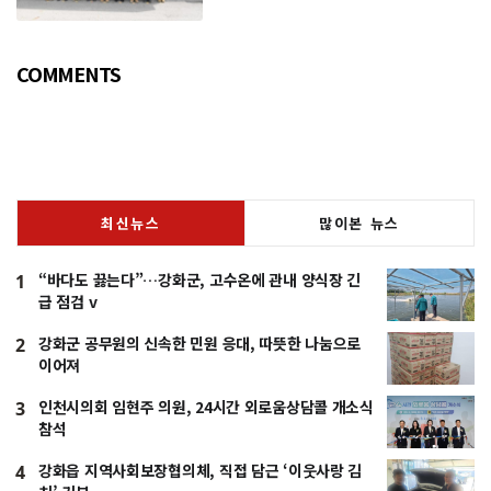
들어 갈 것”
COMMENTS
최신뉴스
많이본 뉴스
“바다도 끓는다”…강화군, 고수온에 관내 양식장 긴
1
급 점검 v
강화군 공무원의 신속한 민원 응대, 따뜻한 나눔으로
2
이어져
인천시의회 임현주 의원, 24시간 외로움상담콜 개소식
3
참석
강화읍 지역사회보장협의체, 직접 담근 ‘이웃사랑 김
4