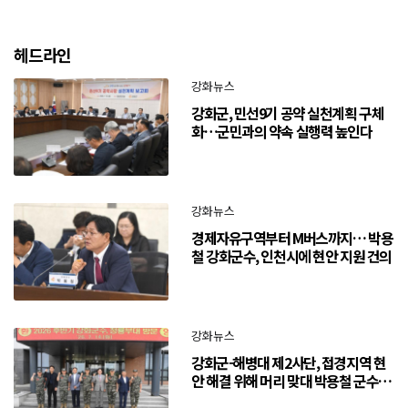
헤드라인
강화뉴스
강화군, 민선9기 공약 실천계획 구체
화…군민과의 약속 실행력 높인다
강화뉴스
경제자유구역부터 M버스까지… 박용
철 강화군수, 인천시에 현안 지원 건의
강화뉴스
강화군-해병대 제2사단, 접경지역 현
안 해결 위해 머리 맞대 박용철 군수
“긴밀한 소통으로 주민 체감 변화 만