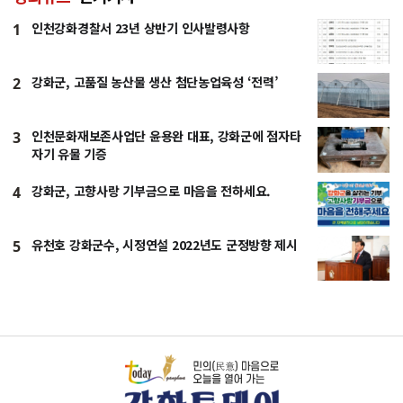
인천강화경찰서 23년 상반기 인사발령사항
1
강화군, 고품질 농산물 생산 첨단농업육성 ‘전력’
2
인천문화재보존사업단 윤용완 대표, 강화군에 점자타
3
자기 유물 기증
강화군, 고향사랑 기부금으로 마음을 전하세요.
4
유천호 강화군수, 시정연설 2022년도 군정방향 제시
5