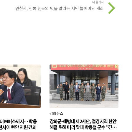
다음기사
인천시, 전통 한복의 멋을 알리는 시민 놀이마당 개최
강화뉴스
터 M버스까지… 박용
강화군-해병대 제2사단, 접경지역 현안
천시에 현안 지원 건의
해결 위해 머리 맞대 박용철 군수 “긴밀