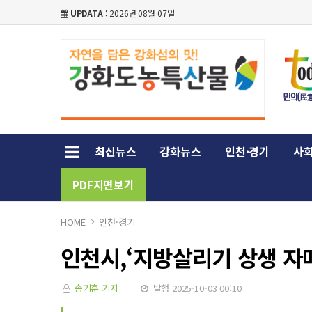
UPDATA :
2026년 08월 07일
최신뉴스
강화뉴스
인천·경기
사회
PDF지면보기
HOME
인천·경기
인천시,‘지방살리기 상생 자
송기훈 기자
발행 2025-10-03 00:10