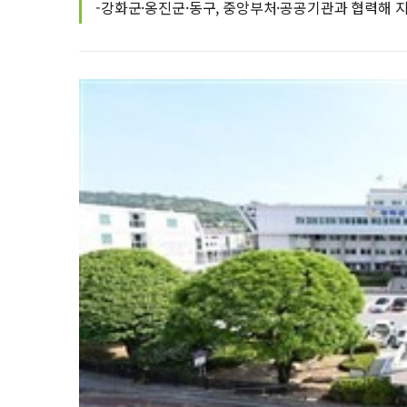
-강화군·옹진군·동구, 중앙부처·공공기관과 협력해 