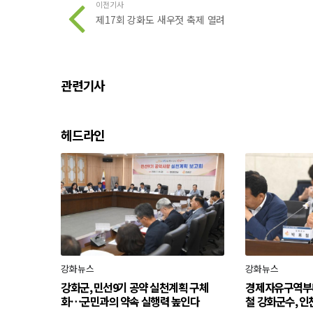
이전기사
제17회 강화도 새우젓 축제 열려
관련기사
헤드라인
강화뉴스
강화뉴스
강화군, 민선9기 공약 실천계획 구체
경제자유구역부
화…군민과의 약속 실행력 높인다
철 강화군수, 인