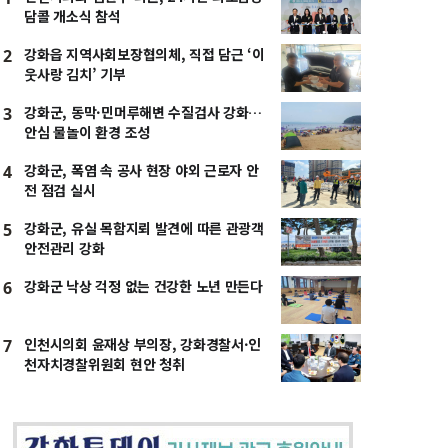
담콜 개소식 참석
강화읍 지역사회보장협의체, 직접 담근 ‘이
2
웃사랑 김치’ 기부
강화군, 동막·민머루해변 수질검사 강화…
3
안심 물놀이 환경 조성
강화군, 폭염 속 공사 현장 야외 근로자 안
4
전 점검 실시
강화군, 유실 목함지뢰 발견에 따른 관광객
5
안전관리 강화
강화군 낙상 걱정 없는 건강한 노년 만든다
6
인천시의회 윤재상 부의장, 강화경찰서·인
7
천자치경찰위원회 현안 청취