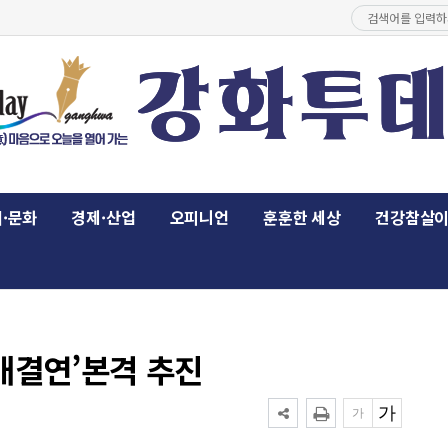
·문화
경제·산업
오피니언
훈훈한 세상
건강참살
매결연’본격 추진