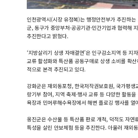
인천광역시(시장 유정복)는 행정안전부가 추진하는 
군, 동구가 중앙부처·공공기관·민간기업과 협력해 
추진한다고 밝혔다.
‘지방살리기 상생 자매결연’은 인구감소지역 등 지자
교류 활성화와 특산품 공동구매로 상생 소비를 확산
적으로 본격 추진되고 있다.
강화군은 재외동포청, 한국저작권보호원, 국가평생교
랑기부 참여, 지역 축제·행사 교류 등 다양한 활동
욕장과 민머루해수욕장에서 해변 플로깅 행사를 열어
옹진군은 수산물 등 특산품 판로 개척, 덕적도 자연
특성을 살린 안보체험 등을 추진한다. 아울러 재외