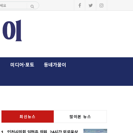
이
미디어·포토
동네가꿈이
최신뉴스
많이본 뉴스
인천시의회 임현주 의원, 24시간 외로움상
1