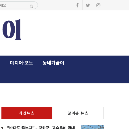
이
미디어·포토
동네가꿈이
최신뉴스
많이본 뉴스
“바다도 끓는다”…강화군, 고수온에 관내
1