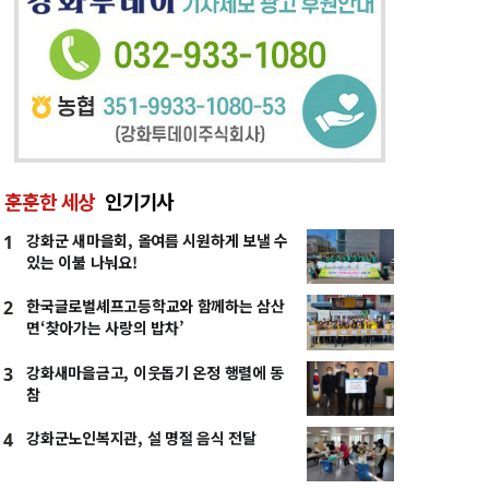
훈훈한 세상
인기기사
강화군 새마을회, 올여름 시원하게 보낼 수
1
있는 이불 나눠요!
한국글로벌셰프고등학교와 함께하는 삼산
2
면‘찾아가는 사랑의 밥차’
강화새마을금고, 이웃돕기 온정 행렬에 동
3
참
강화군노인복지관, 설 명절 음식 전달
4