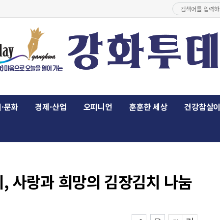
·문화
경제·산업
오피니언
훈훈한 세상
건강참살
 사랑과 희망의 김장김치 나눔