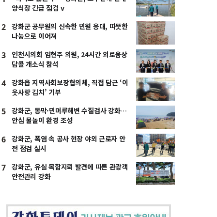
양식장 긴급 점검 v
강화군 공무원의 신속한 민원 응대, 따뜻한
2
나눔으로 이어져
인천시의회 임현주 의원, 24시간 외로움상
3
담콜 개소식 참석
강화읍 지역사회보장협의체, 직접 담근 ‘이
4
웃사랑 김치’ 기부
강화군, 동막·민머루해변 수질검사 강화…
5
안심 물놀이 환경 조성
강화군, 폭염 속 공사 현장 야외 근로자 안
6
전 점검 실시
강화군, 유실 목함지뢰 발견에 따른 관광객
7
안전관리 강화