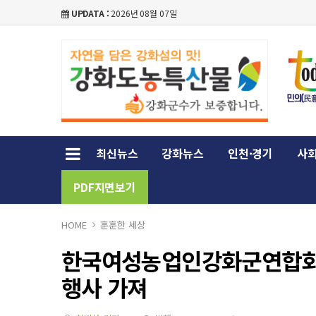
UPDATA :
2026년 08월 07일
최신뉴스
강화뉴스
인천·경기
사회
PDF지면보기
HOME
훈훈한 세상
한국여성농업인강화군연합회,
행사 가져