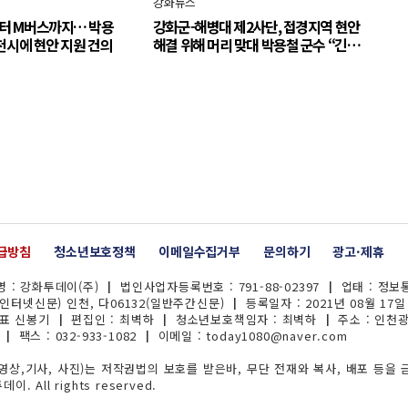
강화뉴스
터 M버스까지… 박용
강화군-해병대 제2사단, 접경지역 현안
천시에 현안 지원 건의
해결 위해 머리 맞대 박용철 군수 “긴밀
한 소통으로 주민 체감 변화 만들어 갈
것”
급방침
청소년보호정책
이메일수집거부
문의하기
광고·제휴
 : 강화투데이(주) ┃ 법인사업자등록번호 : 791-88-02397 ┃ 업태 : 정
(인터넷신문) 인천, 다06132(일반주간신문) ┃ 등록일자 : 2021년 08월 17일 
대표 신봉기 ┃ 편집인 : 최벽하 ┃ 청소년보호책임자 : 최벽하 ┃ 주소 : 인천
 ┃ 팩스 : 032-933-1082 ┃ 이메일 :
today1080@naver.com
상,기사, 사진)는 저작권법의 보호를 받은바, 무단 전재와 복사, 배포 등을 
이. All rights reserved.