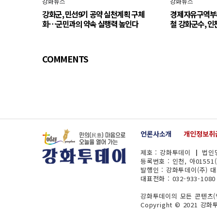
강화뉴스
강화뉴스
강화군, 민선9기 공약 실천계획 구체
경제자유구역부
화…군민과의 약속 실행력 높인다
철 강화군수, 인
COMMENTS
언론사소개
개인정보취
제호 : 강화투데이 ┃ 법인명
등록번호 : 인천, 아01551
발행인 : 강화투데이(주) 
대표전화 : 032-933-1080
강화투데이의 모든 콘텐츠(영
Copyright © 2021 강화투데