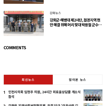
강화뉴스
강화군-해병대 제2사단, 접경지역 현
안 해결 위해 머리 맞대 박용철 군수
“긴밀한 소통으로 주민 체감 변화 만
들어 갈 것”
COMMENTS
최신뉴스
많이본 뉴스
인천시의회 임현주 의원, 24시간 외로움상담콜 개소식
1
참석
강화읍 지역사회보장협의체, 직접 담근 ‘이웃사랑 김