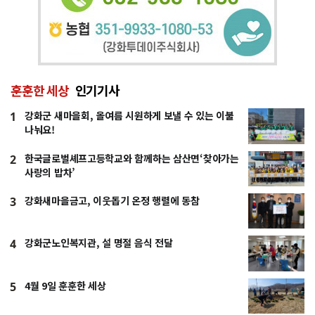
훈훈한 세상
인기기사
강화군 새마을회, 올여름 시원하게 보낼 수 있는 이불
1
나눠요!
한국글로벌셰프고등학교와 함께하는 삼산면‘찾아가는
2
사랑의 밥차’
강화새마을금고, 이웃돕기 온정 행렬에 동참
3
강화군노인복지관, 설 명절 음식 전달
4
4월 9일 훈훈한 세상
5