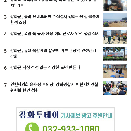
2
치’ 기부
강화군, 동막·민머루해변 수질검사 강화…안심 물놀이
3
환경 조성
강화군, 폭염 속 공사 현장 야외 근로자 안전 점검 실시
4
강화군, 유실 목함지뢰 발견에 따른 관광객 안전관리
5
강화
강화군 낙상 걱정 없는 건강한 노년 만든다
6
인천시의회 윤재상 부의장, 강화경찰서·인천자치경찰
7
위원회 현안 청취