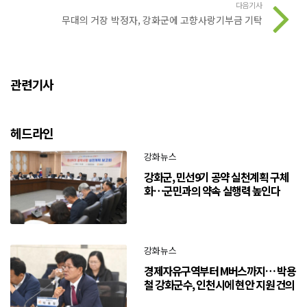
다음기사
무대의 거장 박정자, 강화군에 고향사랑기부금 기탁
관련기사
헤드라인
강화뉴스
강화군, 민선9기 공약 실천계획 구체
화…군민과의 약속 실행력 높인다
강화뉴스
경제자유구역부터 M버스까지… 박용
철 강화군수, 인천시에 현안 지원 건의