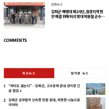
강화뉴스
강화군-해병대 제2사단, 접경지역 현
안 해결 위해 머리 맞대 박용철 군수
“긴밀한 소통으로 주민 체감 변화 만
들어 갈 것”
COMMENTS
최신뉴스
많이본 뉴스
“바다도 끓는다”…강화군, 고수온에 관내 양식장 긴
1
급 점검 v
강화군 공무원의 신속한 민원 응대, 따뜻한 나눔으로
2
이어져