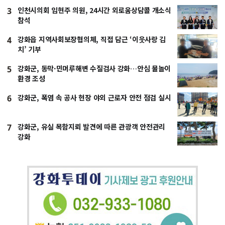
인천시의회 임현주 의원, 24시간 외로움상담콜 개소식
3
참석
강화읍 지역사회보장협의체, 직접 담근 ‘이웃사랑 김
4
치’ 기부
강화군, 동막·민머루해변 수질검사 강화…안심 물놀이
5
환경 조성
강화군, 폭염 속 공사 현장 야외 근로자 안전 점검 실시
6
강화군, 유실 목함지뢰 발견에 따른 관광객 안전관리
7
강화