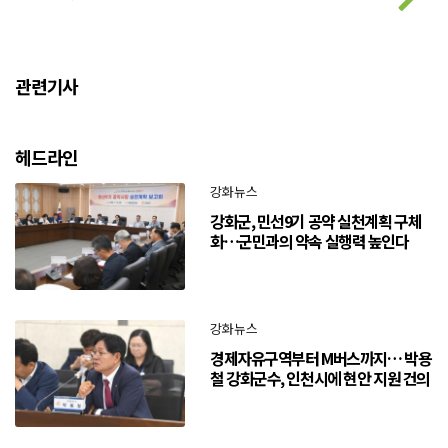
관련기사
헤드라인
강화뉴스
강화군, 민선9기 공약 실천계획 구체
화…군민과의 약속 실행력 높인다
강화뉴스
경제자유구역부터 M버스까지… 박용
철 강화군수, 인천시에 현안 지원 건의