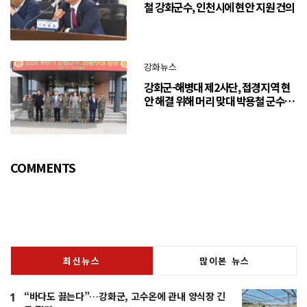
철 강화군수, 인천시에 현안 지원 건의
강화뉴스
강화군-해병대 제2사단, 접경지역 현
안 해결 위해 머리 맞대 박용철 군수
“긴밀한 소통으로 주민 체감 변화 만
들어 갈 것”
COMMENTS
최신뉴스
많이본 뉴스
“바다도 끓는다”…강화군, 고수온에 관내 양식장 긴
1