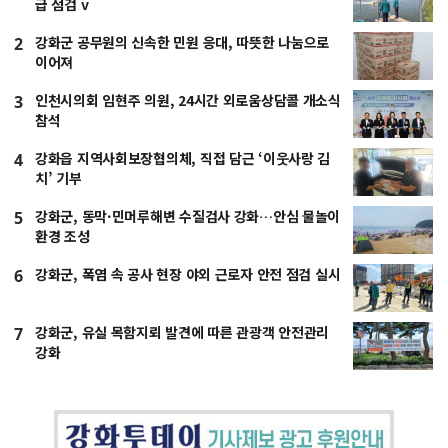
급 점검 v
강화군 공무원의 신속한 민원 응대, 따뜻한 나눔으로
2
이어져
인천시의회 임현주 의원, 24시간 외로움상담콜 개소식
3
참석
강화읍 지역사회보장협의체, 직접 담근 ‘이웃사랑 김
4
치’ 기부
강화군, 동막·민머루해변 수질검사 강화…안심 물놀이
5
환경 조성
강화군, 폭염 속 공사 현장 야외 근로자 안전 점검 실시
6
강화군, 유실 목함지뢰 발견에 따른 관광객 안전관리
7
강화