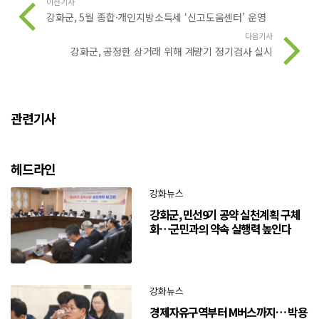
이전기사
강화군, 5월 종합·개인지방소득세 ‘신고도움센터’ 운영
다음기사
강화군, 공정한 상거래 위해 계량기 정기검사 실시
관련기사
헤드라인
강화뉴스
강화군, 민선9기 공약 실천계획 구체
화…군민과의 약속 실행력 높인다
강화뉴스
경제자유구역부터 M버스까지… 박용