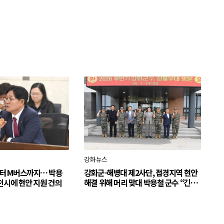
강화뉴스
터 M버스까지… 박용
강화군-해병대 제2사단, 접경지역 현안
천시에 현안 지원 건의
해결 위해 머리 맞대 박용철 군수 “긴밀
한 소통으로 주민 체감 변화 만들어 갈
것”