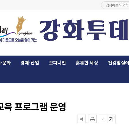
·문화
경제·산업
오피니언
훈훈한 세상
건강참살
교육 프로그램 운영