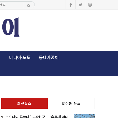
이
미디어·포토
동네가꿈이
최신뉴스
많이본 뉴스
“바다도 끓는다”…강화군, 고수온에 관내
1