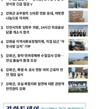
양식장 긴급 점검 v
강화군 공무원의 신속한 민원 응대, 따뜻한
2
나눔으로 이어져
인천시의회 임현주 의원, 24시간 외로움상
3
담콜 개소식 참석
강화읍 지역사회보장협의체, 직접 담근 ‘이
4
웃사랑 김치’ 기부
강화군, 동막·민머루해변 수질검사 강화…
5
안심 물놀이 환경 조성
강화군, 폭염 속 공사 현장 야외 근로자 안
6
전 점검 실시
강화군, 유실 목함지뢰 발견에 따른 관광객
7
안전관리 강화