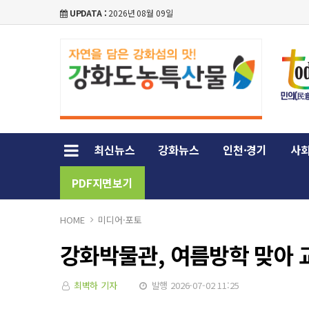
UPDATA :
2026년 08월 09일
최신뉴스
강화뉴스
인천·경기
사회
PDF지면보기
HOME
미디어·포토
강화박물관, 여름방학 맞아 
최벽하 기자
발행 2026-07-02 11:25