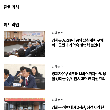
관련기사
헤드라인
강화뉴스
강화군, 민선9기 공약 실천계획 구체
화…군민과의 약속 실행력 높인다
강화뉴스
경제자유구역부터 M버스까지… 박용
철 강화군수, 인천시에 현안 지원 건의
강화뉴스
강화군-해병대 제2사단, 접경지역 현