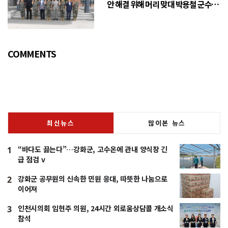
안 해결 위해 머리 맞대 박용철 군수
“긴밀한 소통으로 주민 체감 변화 만
들어 갈 것”
COMMENTS
최신뉴스
많이본 뉴스
“바다도 끓는다”…강화군, 고수온에 관내 양식장 긴
1
급 점검 v
강화군 공무원의 신속한 민원 응대, 따뜻한 나눔으로
2
이어져
인천시의회 임현주 의원, 24시간 외로움상담콜 개소식
3
참석