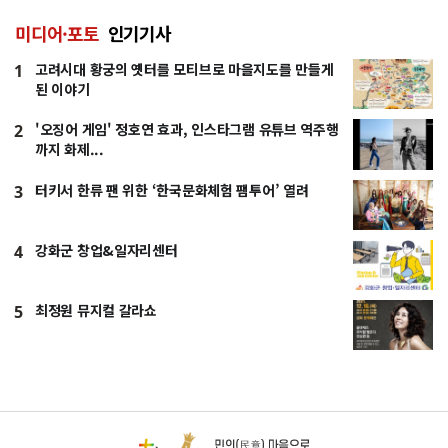
미디어·포토
인기기사
고려시대 황궁의 옛터를 모티브로 마을지도를 만들게
1
된 이야기
'오징어 게임' 정호연 효과, 인스타그램 유튜브 역주행
2
까지 화제...
터키서 한류 팬 위한 ‘한국문화체험 팸투어’ 열려
3
강화군 창업&일자리센터
4
최정원 뮤지컬 갈라쇼
5