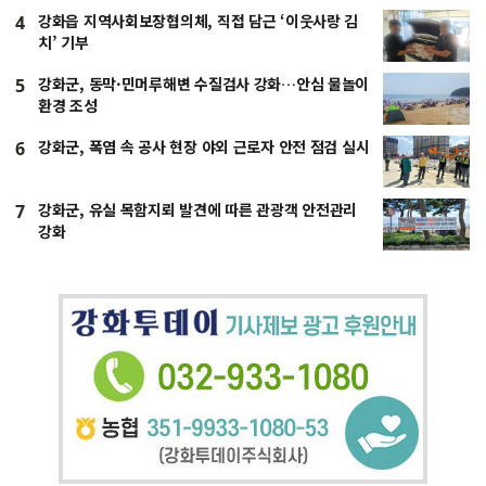
강화읍 지역사회보장협의체, 직접 담근 ‘이웃사랑 김
4
치’ 기부
강화군, 동막·민머루해변 수질검사 강화…안심 물놀이
5
환경 조성
강화군, 폭염 속 공사 현장 야외 근로자 안전 점검 실시
6
강화군, 유실 목함지뢰 발견에 따른 관광객 안전관리
7
강화