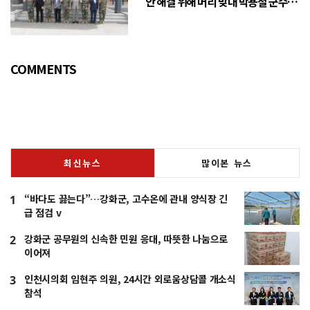
안 해결 위해 머리 맞대 박용철 군수
“긴밀한 소통으로 주민 체감 변화 만
들어 갈 것”
COMMENTS
최신뉴스
많이본 뉴스
“바다도 끓는다”…강화군, 고수온에 관내 양식장 긴
1
급 점검 v
강화군 공무원의 신속한 민원 응대, 따뜻한 나눔으로
2
이어져
인천시의회 임현주 의원, 24시간 외로움상담콜 개소식
3
참석