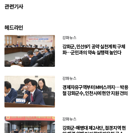
관련기사
헤드라인
강화뉴스
강화군, 민선9기 공약 실천계획 구체
화…군민과의 약속 실행력 높인다
강화뉴스
경제자유구역부터 M버스까지… 박용
철 강화군수, 인천시에 현안 지원 건의
강화뉴스
강화군-해병대 제2사단, 접경지역 현