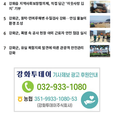
강화읍 지역사회보장협의체, 직접 담근 ‘이웃사랑 김
4
치’ 기부
강화군, 동막·민머루해변 수질검사 강화…안심 물놀이
5
환경 조성
강화군, 폭염 속 공사 현장 야외 근로자 안전 점검 실시
6
강화군, 유실 목함지뢰 발견에 따른 관광객 안전관리
7
강화