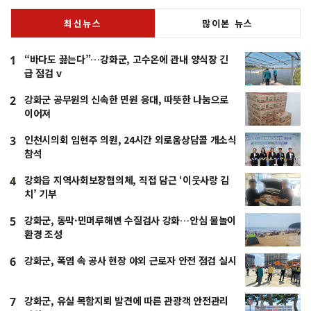
최신뉴스
많이본 뉴스
“바다도 끓는다”…강화군, 고수온에 관내 양식장 긴
1
급 점검 v
강화군 공무원의 신속한 민원 응대, 따뜻한 나눔으로
2
이어져
인천시의회 임현주 의원, 24시간 외로움상담콜 개소식
3
참석
강화읍 지역사회보장협의체, 직접 담근 ‘이웃사랑 김
4
치’ 기부
강화군, 동막·민머루해변 수질검사 강화…안심 물놀이
5
환경 조성
강화군, 폭염 속 공사 현장 야외 근로자 안전 점검 실시
6
강화군, 유실 목함지뢰 발견에 따른 관광객 안전관리
7