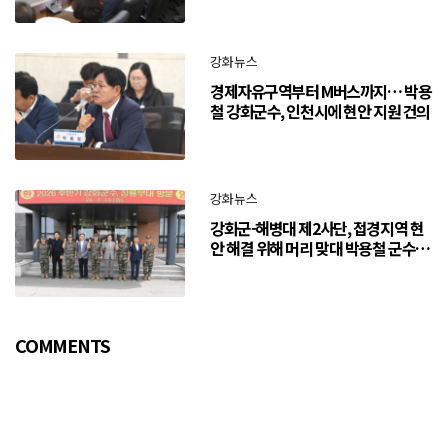
강화뉴스
경제자유구역부터 M버스까지… 박용
철 강화군수, 인천시에 현안 지원 건의
강화뉴스
강화군-해병대 제2사단, 접경지역 현
안 해결 위해 머리 맞대 박용철 군수
“긴밀한 소통으로 주민 체감 변화 만
들어 갈 것”
COMMENTS