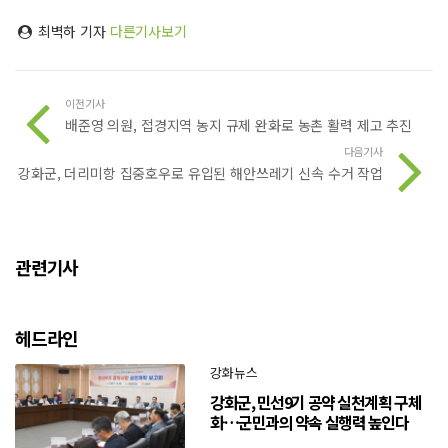
최벽하 기자
다른기사보기
이전기사
배준영 의원, 접경지역 농지 규제 완화로 농촌 활력 제고 추진
다음기사
강화군, 더리미항 집중호우로 유입된 해안쓰레기 신속 수거 작업
관련기사
헤드라인
강화뉴스
강화군, 민선9기 공약 실천계획 구체
화…군민과의 약속 실행력 높인다