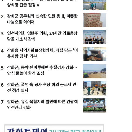
양식장 긴급 점검 v
강화군 공무원의 신속한 민원 응대, 따뜻한
2
나눔으로 이어져
인천시의회 임현주 의원, 24시간 외로움상
3
담콜 개소식 참석
강화읍 지역사회보장협의체, 직접 담근 ‘이
4
웃사랑 김치’ 기부
강화군, 동막·민머루해변 수질검사 강화…
5
안심 물놀이 환경 조성
강화군, 폭염 속 공사 현장 야외 근로자 안
6
전 점검 실시
강화군, 유실 목함지뢰 발견에 따른 관광객
7
안전관리 강화