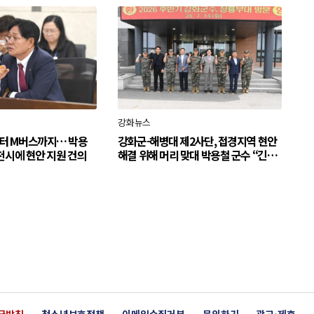
강화뉴스
터 M버스까지… 박용
강화군-해병대 제2사단, 접경지역 현안
천시에 현안 지원 건의
해결 위해 머리 맞대 박용철 군수 “긴밀
한 소통으로 주민 체감 변화 만들어 갈
것”