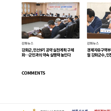
강화뉴스
강화뉴스
강화군, 민선9기 공약 실천계획 구체
경제자유구역부
화…군민과의 약속 실행력 높인다
철 강화군수, 인
COMMENTS