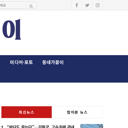
이
미디어·포토
동네가꿈이
최신뉴스
많이본 뉴스
“바다도 끓는다”…강화군, 고수온에 관내
1