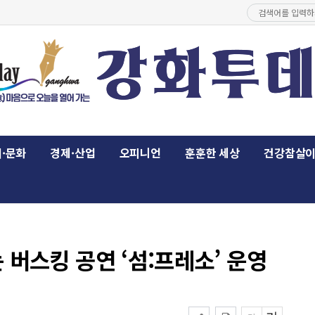
·문화
경제·산업
오피니언
훈훈한 세상
건강참살
버스킹 공연 ‘섬:프레소’ 운영