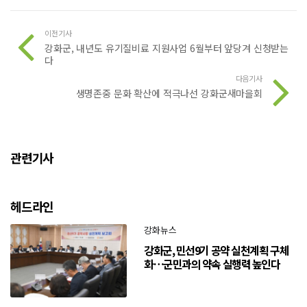
이전기사
강화군, 내년도 유기질비료 지원사업 6월부터 앞당겨 신청받는
다
다음기사
생명존중 문화 확산에 적극나선 강화군새마을회
관련기사
헤드라인
강화뉴스
강화군, 민선9기 공약 실천계획 구체
화…군민과의 약속 실행력 높인다