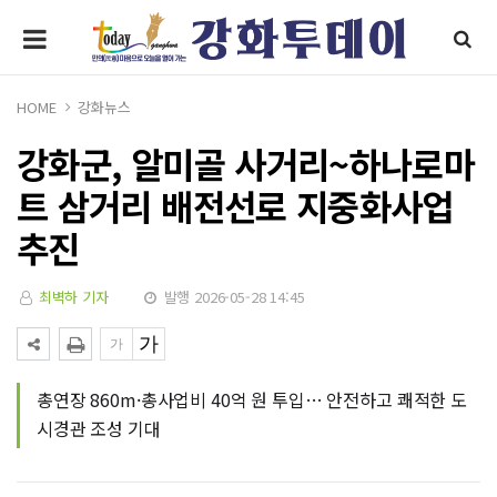
HOME
강화뉴스
강화군, 알미골 사거리~하나로마
트 삼거리 배전선로 지중화사업
추진
최벽하 기자
발행 2026-05-28 14:45
총연장 860m·총사업비 40억 원 투입… 안전하고 쾌적한 도
시경관 조성 기대