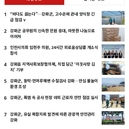
“바다도 끓는다”…강화군, 고수온에 관내 양식장 긴
1
급 점검 v
강화군 공무원의 신속한 민원 응대, 따뜻한 나눔으로
2
이어져
인천시의회 임현주 의원, 24시간 외로움상담콜 개소식
3
참석
강화읍 지역사회보장협의체, 직접 담근 ‘이웃사랑 김
4
치’ 기부
강화군, 동막·민머루해변 수질검사 강화…안심 물놀이
5
환경 조성
강화군, 폭염 속 공사 현장 야외 근로자 안전 점검 실시
6
강화군, 유실 목함지뢰 발견에 따른 관광객 안전관리
7
강화