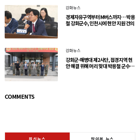
강화뉴스
경제자유구역부터 M버스까지… 박용
철 강화군수, 인천시에 현안 지원 건의
강화뉴스
강화군-해병대 제2사단, 접경지역 현
안 해결 위해 머리 맞대 박용철 군수
“긴밀한 소통으로 주민 체감 변화 만
들어 갈 것”
COMMENTS
최신뉴스
많이본 뉴스