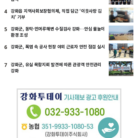
강화읍 지역사회보장협의체, 직접 담근 ‘이웃사랑 김
4
치’ 기부
강화군, 동막·민머루해변 수질검사 강화…안심 물놀이
5
환경 조성
강화군, 폭염 속 공사 현장 야외 근로자 안전 점검 실시
6
강화군, 유실 목함지뢰 발견에 따른 관광객 안전관리
7
강화