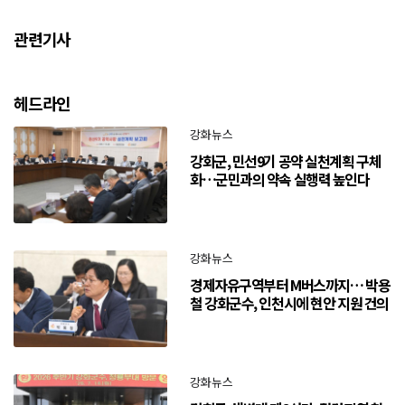
관련기사
헤드라인
강화뉴스
강화군, 민선9기 공약 실천계획 구체
화…군민과의 약속 실행력 높인다
강화뉴스
경제자유구역부터 M버스까지… 박용
철 강화군수, 인천시에 현안 지원 건의
강화뉴스