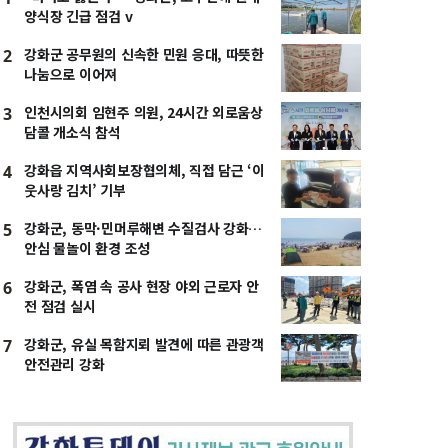
양식장 긴급 점검 v
강화군 공무원의 신속한 민원 응대, 따뜻한
2
나눔으로 이어져
인천시의회 임현주 의원, 24시간 외로움상
3
담콜 개소식 참석
강화읍 지역사회보장협의체, 직접 담근 ‘이
4
웃사랑 김치’ 기부
강화군, 동막·민머루해변 수질검사 강화…
5
안심 물놀이 환경 조성
강화군, 폭염 속 공사 현장 야외 근로자 안
6
전 점검 실시
강화군, 유실 목함지뢰 발견에 따른 관광객
7
안전관리 강화