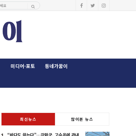
이
미디어·포토
동네가꿈이
최신뉴스
많이본 뉴스
“바다도 끓는다”…강화군, 고수온에 관내
1