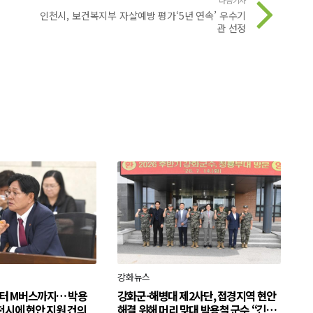
인천시, 보건복지부 자살예방 평가‘5년 연속’ 우수기
관 선정
강화뉴스
터 M버스까지… 박용
강화군-해병대 제2사단, 접경지역 현안
천시에 현안 지원 건의
해결 위해 머리 맞대 박용철 군수 “긴밀