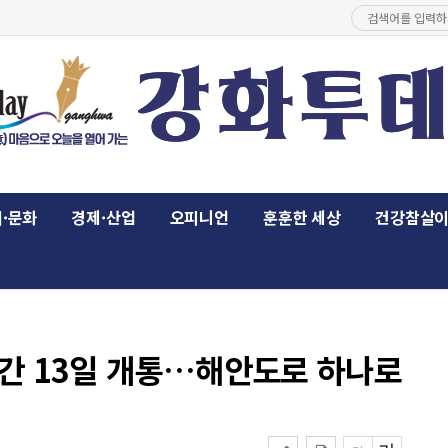
·문화
경제·산업
오피니언
훈훈한 세상
건강참살
간 13일 개통…해안도로 하나로