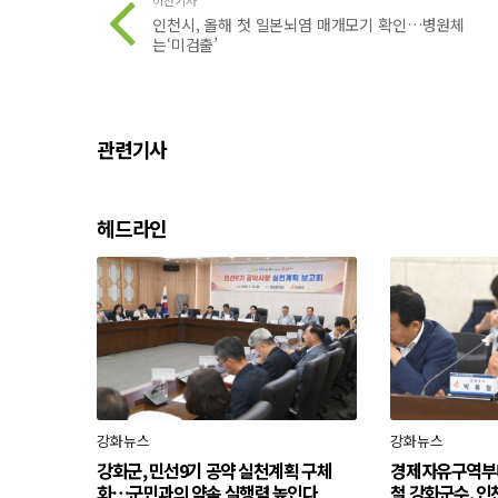
인천시, 올해 첫 일본뇌염 매개모기 확인…병원체
는‘미검출’
관련기사
헤드라인
강화뉴스
강화뉴스
강화군, 민선9기 공약 실천계획 구체
경제자유구역부
화…군민과의 약속 실행력 높인다
철 강화군수, 인