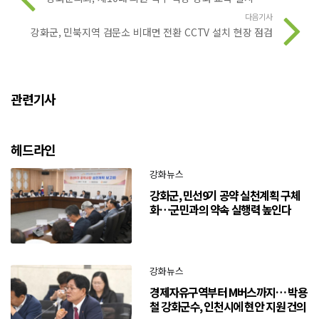
다음기사
강화군, 민북지역 검문소 비대면 전환 CCTV 설치 현장 점검
관련기사
헤드라인
강화뉴스
강화군, 민선9기 공약 실천계획 구체
화…군민과의 약속 실행력 높인다
강화뉴스
경제자유구역부터 M버스까지… 박용
철 강화군수, 인천시에 현안 지원 건의