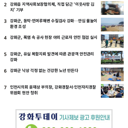
강화읍 지역사회보장협의체, 직접 담근 ‘이웃사랑 김
2
치’ 기부
강화군, 동막·민머루해변 수질검사 강화…안심 물놀이
3
환경 조성
강화군, 폭염 속 공사 현장 야외 근로자 안전 점검 실시
4
강화군, 유실 목함지뢰 발견에 따른 관광객 안전관리
5
강화
강화군 낙상 걱정 없는 건강한 노년 만든다
6
인천시의회 윤재상 부의장, 강화경찰서·인천자치경찰
7
위원회 현안 청취