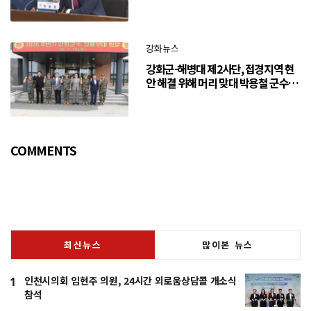
강화뉴스
강화군-해병대 제2사단, 접경지역 현
안 해결 위해 머리 맞대 박용철 군수
“긴밀한 소통으로 주민 체감 변화 만
들어 갈 것”
COMMENTS
최신뉴스
많이본 뉴스
인천시의회 임현주 의원, 24시간 외로움상담콜 개소식
1
참석