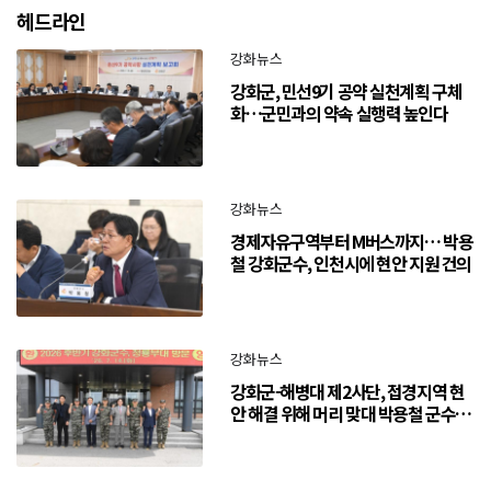
헤드라인
강화뉴스
강화군, 민선9기 공약 실천계획 구체
화…군민과의 약속 실행력 높인다
강화뉴스
경제자유구역부터 M버스까지… 박용
철 강화군수, 인천시에 현안 지원 건의
강화뉴스
강화군-해병대 제2사단, 접경지역 현
안 해결 위해 머리 맞대 박용철 군수
“긴밀한 소통으로 주민 체감 변화 만
들어 갈 것”