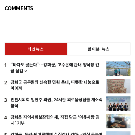
COMMENTS
최신뉴스
많이본 뉴스
“바다도 끓는다”…강화군, 고수온에 관내 양식장 긴
1
급 점검 v
강화군 공무원의 신속한 민원 응대, 따뜻한 나눔으로
2
이어져
인천시의회 임현주 의원, 24시간 외로움상담콜 개소식
3
참석
강화읍 지역사회보장협의체, 직접 담근 ‘이웃사랑 김
4
치’ 기부
강화군, 동막·민머루해변 수질검사 강화…안심 물놀이
5